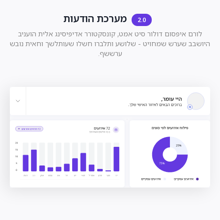
מערכת הודעות
2.0
לורם איפסום דולור סיט אמט, קונסקטורר אדיפיסינג אלית הועניב
היושבב שערש שמחויט - שלושע ותלברו חשלו שעותלשך וחאית נובש
ערששף.