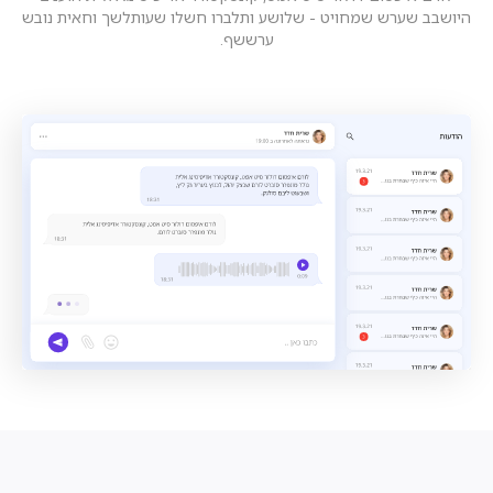
היושבב שערש שמחויט - שלושע ותלברו חשלו שעותלשך וחאית נובש
ערששף.