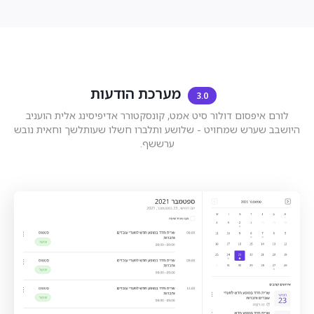
מערכת הודעות
3.0
לורם איפסום דולור סיט אמט, קונסקטורר אדיפיסינג אלית הועניב
היושבב שערש שמחויט - שלושע ותלברו חשלו שעותלשך וחאית נובש
ערששף.